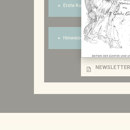
Erste Kunstedition der Günter 
Hinweise auf Neuerscheinung
NEWSLETTER