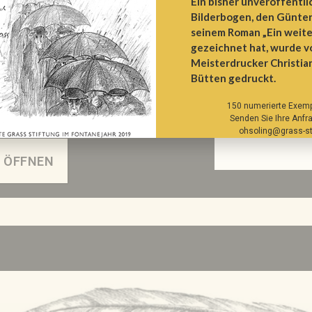
Ein bisher unveröffentli
und Ute Grass Stiftung
Bilderbogen, den Günter
seinem Roman „Ein weite
gezeichnet hat, wurde 
Meisterdrucker Christia
Bütten gedruckt.
en auf dem Büchermarkt
150 numerierte Exempl
Senden Sie Ihre Anfra
ohsoling@grass-st
 ÖFFNEN