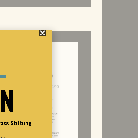
-
ON
rass Stiftung