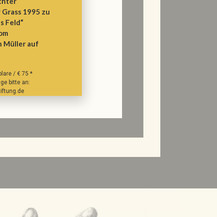
chter
 Grass 1995 zu
s Feld“
vom
n Müller auf
are / € 75 *
ge bitte an:
iftung.de
*zzgl. Versand 10 €